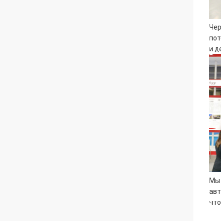
Чер
пот
и д
Мы 
авт
что