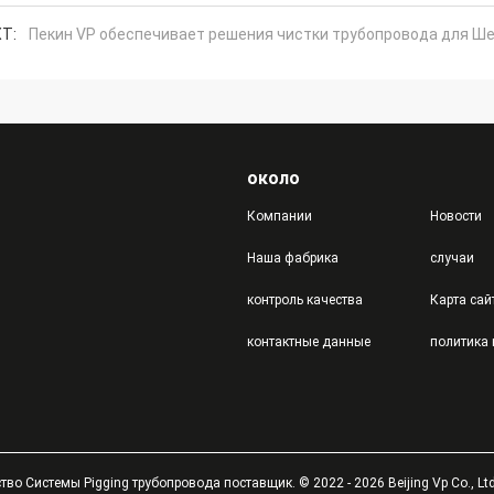
T:
Пекин VP обеспечивает решения чистки трубопровода для Ш
около
Компании
Новости
Наша фабрика
случаи
контроль качества
Карта сай
контактные данные
во Системы Pigging трубопровода поставщик. © 2022 - 2026 Beijing Vp Co., Ltd..