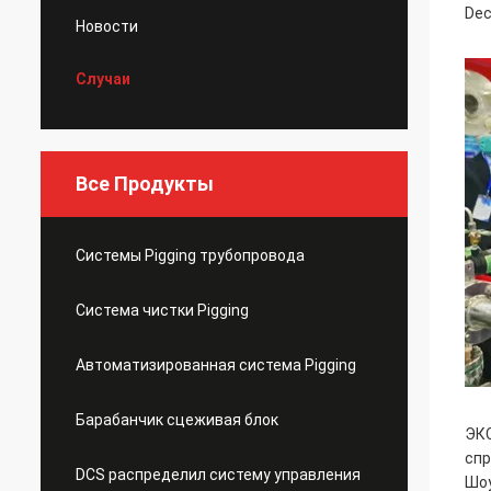
Dec
Новости
Случаи
Все Продукты
Системы Pigging трубопровода
Система чистки Pigging
Автоматизированная система Pigging
Барабанчик сцеживая блок
ЭКС
спр
DCS распределил систему управления
Шоу