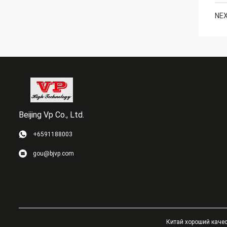
NEX
Beijing Vp Co., Ltd.
+6591188003
gou@bjvp.com
Китай хороший качест