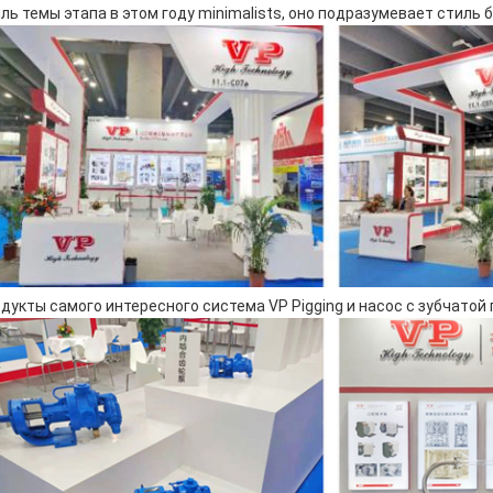
ль темы этапа в этом году minimalists, оно подразумевает стиль 
дукты самого интересного
система
VP
Pigging
и
насос с зубчатой