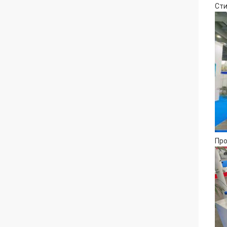
Сти
Про