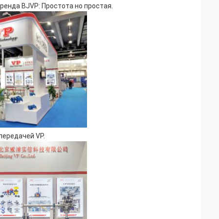
бренда BJVP: Простота но простая.
 передачей
VP.