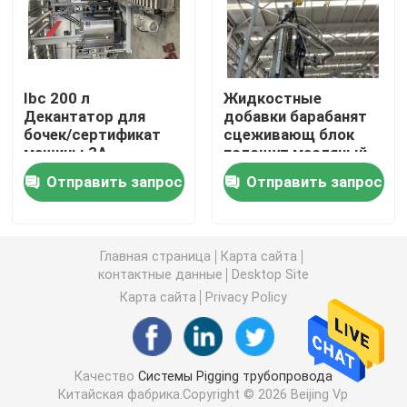
Системы Pigging трубопровода
Ibc 200 л
Жидкостные
Система чистки Pigging
Декантатор для
добавки барабанят
бочек/сертификат
сцеживающ блок
машины 3A
полощут масляный
Автоматизированная система Pigging
бак с топлением
Отправить запрос
Отправить запрос
Барабанчик сцеживая блок
Главная страница
Карта сайта
контактные данные
Desktop Site
DCS распределил систему управления
Карта сайта
Privacy Policy
Автоматический смешивать серии
Качество
Системы Pigging трубопровода
Коллектор Pigging
Китайская фабрика.Copyright © 2026 Beijing Vp