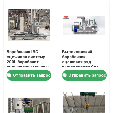
О нас
Путешествие фабрики
Проверка качества
Барабанчик IBC
Высоковязкий
сцеживая систему
барабанчик
200L барабанит
сцеживая ряд
Свяжитесь мы
сцеживающ машину
выкостности Cps
системы 2000
Отправить запрос
Отправить запрос
Новости
Случаи
Спросите цитату