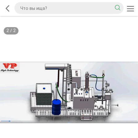
2
/
2