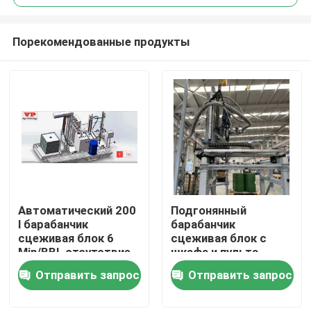
Порекомендованные продукты
Автоматический 200
Подгонянный
Дом
l барабанчик
барабанчик
сцеживая блок 6
сцеживая блок с
Min/BBL отсутствие
шкафа и пульта
Продукты
перекрестного
управления
Отправить запрос
Отправить запрос
загрязнения
переключателя
Ролики