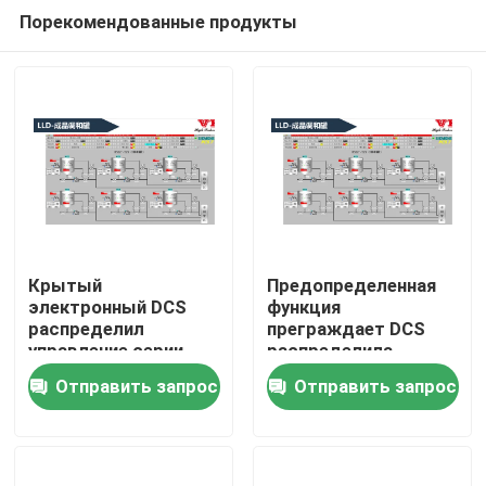
Порекомендованные продукты
Крытый
Предопределенная
электронный DCS
функция
распределил
преграждает DCS
Дом
управление серии
распределила
систем управления
управление серии
Отправить запрос
Отправить запрос
системы управления
Продукты
Ролики