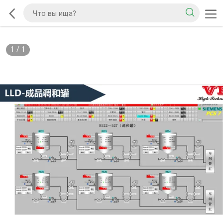
1
/
1