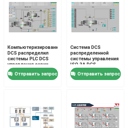
О нас
Путешествие фабрики
Компьютеризированный
Система DCS
Проверка качества
DCS распределил
распределенной
системы PLC DCS
системы управления
управления серии
ISO 3A DCS
системы управления
химикатов
Свяжитесь мы
Отправить запрос
Отправить запрос
Новости
Случаи
Спросите цитату